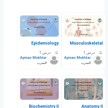
Epidemiology
Musculoskeletal
درس 1
درس 1
Ayman Mokhtar
Ayman Mokhtar
المدرب
المدرب
Biochemistry II
Anatomy II